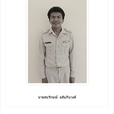
นายสมรักษณ์ อสัมภินวงค์