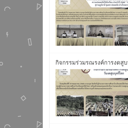
กิจกรรมร่วมรณรงค์การงดสูบบุห