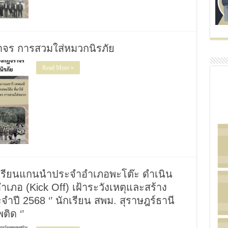
าจร การสวมใส่หมวกนิรภัย
Read More »
งเรียนแกนนำประจำอำเภอพะโต๊ะ ดำเนิน
ภอ (Kick Off) เฝ้าระวังเหตุและสร้าง
ำปี 2568 ‘’ นักเรียน สพม. สุราษฎร์ธานี
ิด ‘’