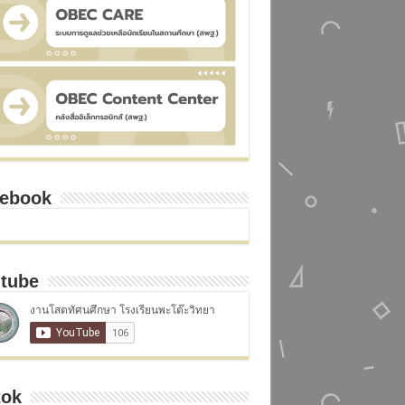
ebook
tube
tok