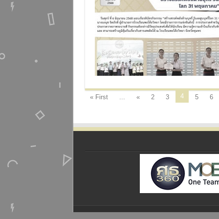
4
« First
...
«
2
3
5
6